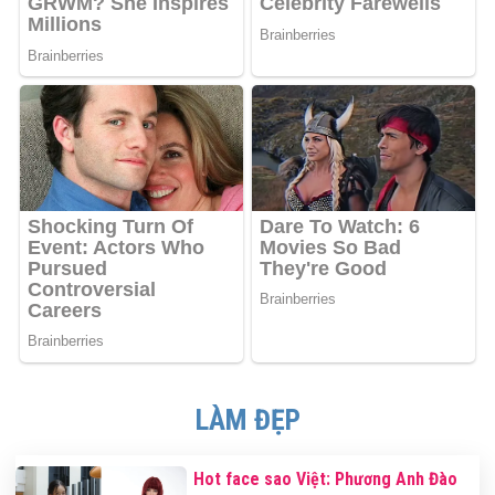
LÀM ĐẸP
Hot face sao Việt: Phương Anh Đào