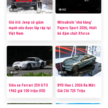
424
462
Giá ôtô Jeep sẽ giảm
Mitsubishi 'nhá hàng'
mạnh nếu được lắp ráp tại
Pajero Sport 2026, thiết
Việt Nam
kế đậm chất Xforce
489
500
Siêu xe Ferrari 250 GTO
BYD Han L 2026 Ra Mắt:
1962 giá 100 triệu USD
Giá Chỉ 725 Triệu