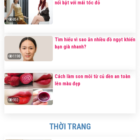
nổi bật với mái tóc đỏ
854
Tìm hiểu vì sao ăn nhiều đồ ngọt khiến
bạn già nhanh?
1198
Cách làm son môi từ củ dền an toàn
lên màu đẹp
932
THỜI TRANG