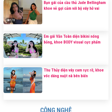
Bạn gái của cầu thủ Jude Bellingham
khoe vẻ gợi cảm với bộ váy hở vai
578
Em gái Văn Toàn diện bikini nóng
bỏng, khoe BODY visual cực phẩm
719
Thu Thủy diện váy cam rực rỡ, khoe
vóc dáng nuột nà bên biển
714
CÔNG NGHỆ