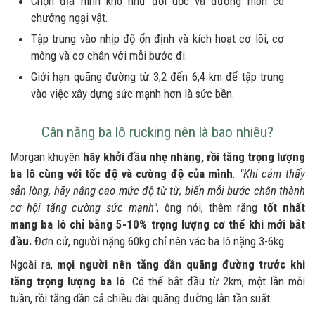
Chọn địa hình khó như đồi dốc và đường mòn có
chướng ngại vật.
Tập trung vào nhịp độ ổn định và kích hoạt cơ lõi, cơ
mông và cơ chân với mỗi bước đi.
Giới hạn quãng đường từ 3,2 đến 6,4 km để tập trung
vào việc xây dựng sức mạnh hơn là sức bền.
Cân nặng ba lô rucking nên là bao nhiêu?
Morgan khuyên
hãy khởi đầu nhẹ nhàng, rồi tăng trọng lượng
ba lô cùng với tốc độ và cường độ của mình
.
"Khi cảm thấy
sẵn lòng, hãy nâng cao mức độ từ từ, biến mỗi bước chân thành
cơ hội tăng cường sức mạnh"
, ông nói, thêm rằng
tốt nhất
mang ba lô chỉ bằng 5-10% trọng lượng cơ thể khi mới bắt
đầu.
Đơn cử, người nặng 60kg chỉ nên vác ba lô nặng 3-6kg.
Ngoài ra,
mọi người nên tăng dần quãng đường trước khi
tăng trọng lượng ba lô
. Có thể bắt đầu từ 2km, một lần mỗi
tuần, rồi tăng dần cả chiều dài quãng đường lẫn tần suất.