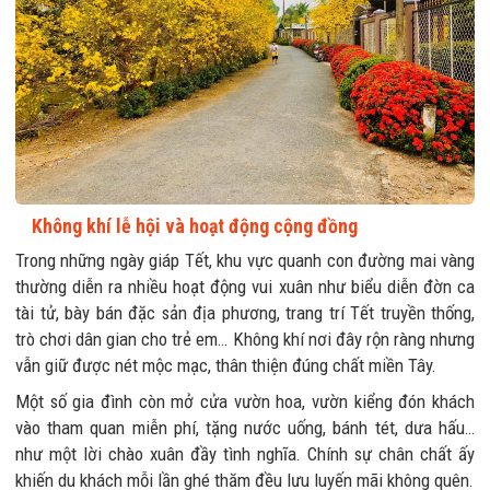
Không khí lễ hội và hoạt động cộng đồng
Trong những ngày giáp Tết, khu vực quanh con đường mai vàng
thường diễn ra nhiều hoạt động vui xuân như biểu diễn đờn ca
tài tử, bày bán đặc sản địa phương, trang trí Tết truyền thống,
trò chơi dân gian cho trẻ em… Không khí nơi đây rộn ràng nhưng
vẫn giữ được nét mộc mạc, thân thiện đúng chất miền Tây.
Một số gia đình còn mở cửa vườn hoa, vườn kiểng đón khách
vào tham quan miễn phí, tặng nước uống, bánh tét, dưa hấu…
như một lời chào xuân đầy tình nghĩa. Chính sự chân chất ấy
khiến du khách mỗi lần ghé thăm đều lưu luyến mãi không quên.