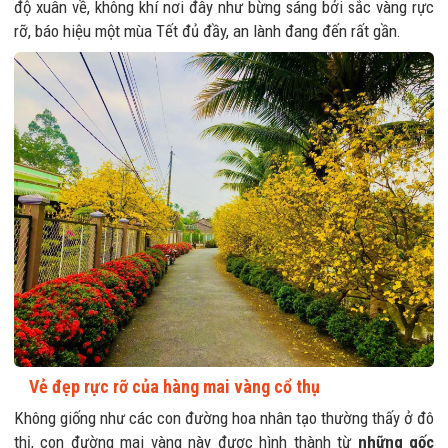
độ xuân về, không khí nơi đây như bừng sáng bởi sắc vàng rực
rỡ, báo hiệu một mùa Tết đủ đầy, an lành đang đến rất gần.
Vẻ đẹp rực rỡ của hàng mai vàng cổ thụ
Không giống như các con đường hoa nhân tạo thường thấy ở đô
thị, con đường mai vàng này được hình thành từ
những gốc