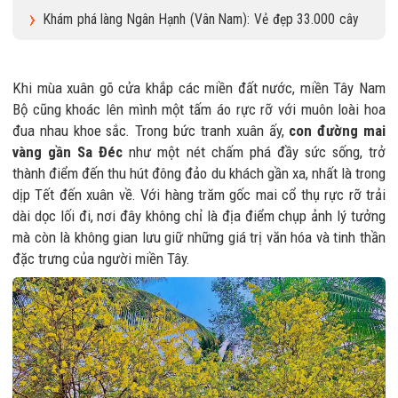
ảnh sao
Khám phá làng Ngân Hạnh (Vân Nam): Vẻ đẹp 33.000 cây
ngân hạnh cổ thụ.
Khi mùa xuân gõ cửa khắp các miền đất nước, miền Tây Nam
Bộ cũng khoác lên mình một tấm áo rực rỡ với muôn loài hoa
đua nhau khoe sắc. Trong bức tranh xuân ấy,
con đường mai
vàng gần Sa Đéc
như một nét chấm phá đầy sức sống, trở
thành điểm đến thu hút đông đảo du khách gần xa, nhất là trong
dịp Tết đến xuân về. Với hàng trăm gốc mai cổ thụ rực rỡ trải
dài dọc lối đi, nơi đây không chỉ là địa điểm chụp ảnh lý tưởng
mà còn là không gian lưu giữ những giá trị văn hóa và tinh thần
đặc trưng của người miền Tây.