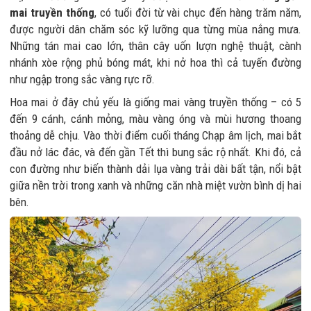
mai truyền thống
, có tuổi đời từ vài chục đến hàng trăm năm,
được người dân chăm sóc kỹ lưỡng qua từng mùa nắng mưa.
Những tán mai cao lớn, thân cây uốn lượn nghệ thuật, cành
nhánh xòe rộng phủ bóng mát, khi nở hoa thì cả tuyến đường
như ngập trong sắc vàng rực rỡ.
Hoa mai ở đây chủ yếu là giống mai vàng truyền thống – có 5
đến 9 cánh, cánh mỏng, màu vàng óng và mùi hương thoang
thoảng dễ chịu. Vào thời điểm cuối tháng Chạp âm lịch, mai bắt
đầu nở lác đác, và đến gần Tết thì bung sắc rộ nhất. Khi đó, cả
con đường như biến thành dải lụa vàng trải dài bất tận, nổi bật
giữa nền trời trong xanh và những căn nhà miệt vườn bình dị hai
bên.