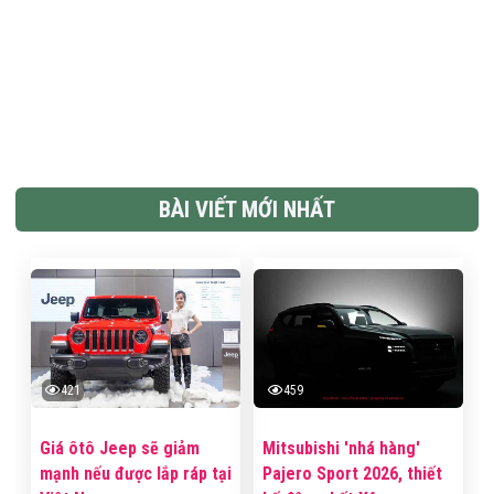
BÀI VIẾT MỚI NHẤT
421
459
Giá ôtô Jeep sẽ giảm
Mitsubishi 'nhá hàng'
mạnh nếu được lắp ráp tại
Pajero Sport 2026, thiết