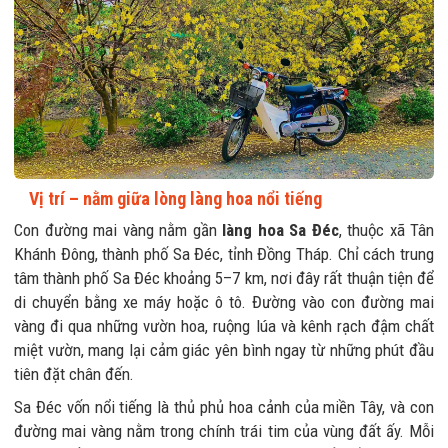
Vị trí – nằm giữa lòng làng hoa nổi tiếng
Con đường mai vàng nằm gần
làng hoa Sa Đéc
, thuộc xã Tân
Khánh Đông, thành phố Sa Đéc, tỉnh Đồng Tháp. Chỉ cách trung
tâm thành phố Sa Đéc khoảng 5–7 km, nơi đây rất thuận tiện để
di chuyển bằng xe máy hoặc ô tô. Đường vào con đường mai
vàng đi qua những vườn hoa, ruộng lúa và kênh rạch đậm chất
miệt vườn, mang lại cảm giác yên bình ngay từ những phút đầu
tiên đặt chân đến.
Sa Đéc vốn nổi tiếng là thủ phủ hoa cảnh của miền Tây, và con
đường mai vàng nằm trong chính trái tim của vùng đất ấy. Mỗi