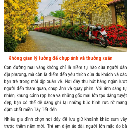
Không gian lý tưởng để chụp ảnh và thưởng xuân
Con đường mai vàng không chỉ là niềm tự hào của người dân
địa phương, mà còn là điểm đến yêu thích của du khách và các
bạn trẻ trong mỗi dịp xuân về. Nơi đây thu hút hàng ngàn lượt
người đến tham quan, chụp ảnh và quay phim. Với ánh sáng tự
nhiên, khung cảnh rợp hoa và những gốc mai lớn tạo dáng tuyệt
đẹp, bạn có thể dễ dàng ghi lại những bức hình rực rỡ mang
đậm chất miền Tây Tết đến.
Nhiều gia đình chọn nơi đây để lưu giữ khoảnh khắc sum vầy
trước thềm năm mới. Trẻ em diện áo dài, người lớn mặc áo bà