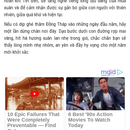
hoan khi Tết đến, để lắng nghe tiếng lòng dịu dàng của mùa
xuân và để cảm nhận được sự gắn bó giữa con người với thiên
nhiên, giữa quá khứ và hiện tại.
Nếu có dịp ghé thăm Đồng Tháp vào những ngày đầu năm, hãy
một lần dừng chân nơi đây. Dạo bước dưới con đường rợp mai
vàng, hít hà hương xuân lan nhẹ trong gió, chắc chắn bạn sẽ
thấy lòng mình nhẹ nhõm, an yên và đầy hy vọng cho một năm
mới khởi sắc.