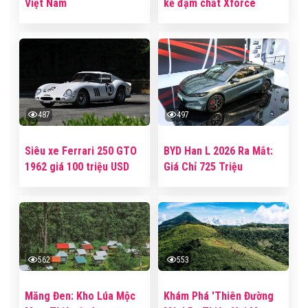
Việt Nam
kế đậm chất Xforce
487
497
Siêu xe Ferrari 250 GTO
BYD Han L 2026 Ra Mắt:
1962 giá 100 triệu USD
Giá Chỉ 725 Triệu
562
553
Măng Đen: Kho Lúa Mộc
Khám Phá 'Thiên Đường