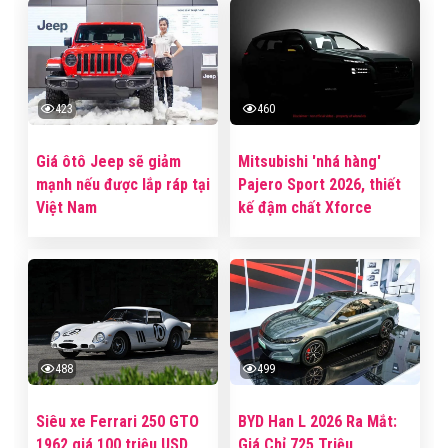
423
460
Giá ôtô Jeep sẽ giảm
Mitsubishi 'nhá hàng'
mạnh nếu được lắp ráp tại
Pajero Sport 2026, thiết
Việt Nam
kế đậm chất Xforce
488
499
Siêu xe Ferrari 250 GTO
BYD Han L 2026 Ra Mắt:
1962 giá 100 triệu USD
Giá Chỉ 725 Triệu