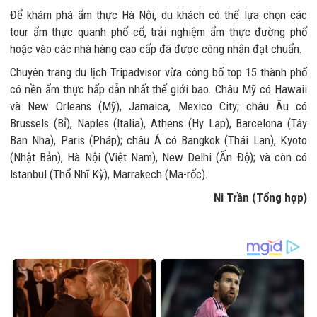
Để khám phá ẩm thực Hà Nội, du khách có thể lựa chọn các
tour ẩm thực quanh phố cổ, trải nghiệm ẩm thực đường phố
hoặc vào các nhà hàng cao cấp đã được công nhận đạt chuẩn.
Chuyên trang du lịch Tripadvisor vừa công bố top 15 thành phố
có nền ẩm thực hấp dẫn nhất thế giới bao. Châu Mỹ có Hawaii
và New Orleans (Mỹ), Jamaica, Mexico City; châu Âu có
Brussels (Bỉ), Naples (Italia), Athens (Hy Lạp), Barcelona (Tây
Ban Nha), Paris (Pháp); châu Á có Bangkok (Thái Lan), Kyoto
(Nhật Bản), Hà Nội (Việt Nam), New Delhi (Ấn Độ); và còn có
Istanbul (Thổ Nhĩ Kỳ), Marrakech (Ma-rốc).
Ni Trần (Tổng hợp)