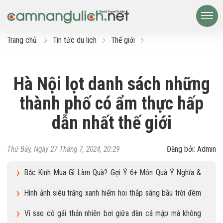
Trang chủ
Tin tức du lich
Thế giới
Hà Nội lọt danh sách những
thành phố có ẩm thực hấp
dẫn nhất thế giới
Thứ Bảy, Ngày 27 Tháng 7, 2024, 20:29
Đăng bởi: Admin
Bắc Kinh Mua Gì Làm Quà? Gợi Ý 6+ Món Quà Ý Nghĩa &
Độc Đáo
Hình ảnh siêu trăng xanh hiếm hoi thắp sáng bầu trời đêm
trên toàn cầu
Vì sao cô gái thản nhiên bơi giữa đàn cá mập mà không