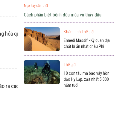
Mẹo hay cần biết
Cách phân biệt bệnh đậu mùa và thủy đậu
Khám phá Thế giới
ong hóa qua hàng triệu năm, cung cấp nơi sinh sống độc đáo ch
Ennedi Massif - Kỳ quan địa
chất bí ẩn nhất châu Phi
Thế giới
10 con tàu ma bao vây hòn
đảo Hy Lạp, xưa nhất 5.000
năm tuổi
rèo ra cách đây 190.000 năm.