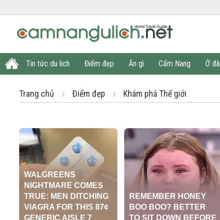
Tin tức du lich
Điểm đẹp
Ăn gì
Cẩm Nang
Ở đâ
Trang chủ
Điểm đẹp
Khám phá Thế giới