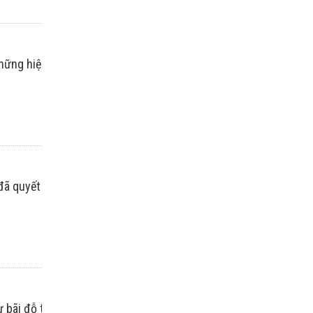
ại những hiện tượng mà phải may mắn lắm mới được nhìn thấy tron
 đã quyết định tới Triều Tiên để khám phá cuộc sống thực của n
ư bãi đỗ trực thăng hay nội thất dát vàng...