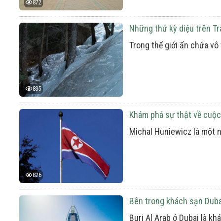
872
Những thứ kỳ diệu trên Tr
Trong thế giới ấn chứa vô
835
Khám phá sự thật về cuộc
Michal Huniewicz là một n
826
Bên trong khách sạn Dubai
Burj Al Arab ở Dubai là kh