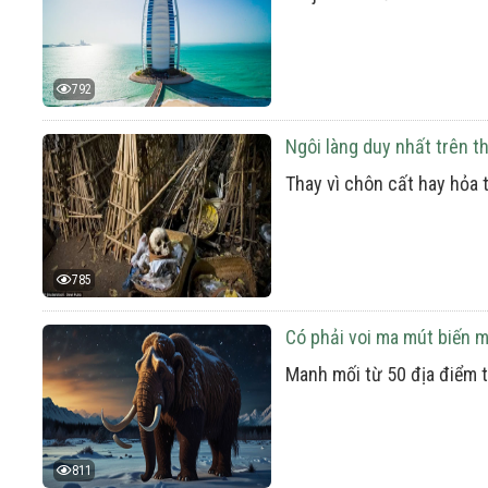
792
Ngôi làng duy nhất trên th
Thay vì chôn cất hay hỏa t
785
Có phải voi ma mút biến m
Manh mối từ 50 địa điểm t
811