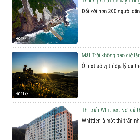
Thành phố được xây trong 
Đối với hơn 200 người dâ
1271
Mặt Trời không bao giờ lặ
Ở một số vị trí địa lý cụ
1195
Thị trấn Whittier: Nơi cả
Whittier là một thị trấn 