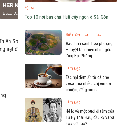
Đặc sản
Top 10 nơi bán chả Huế cây ngon ở Sài Gòn
Điểm đến trong nước
iên Sơn Tuyết Liên (雪莲花) từ lâu đã được người đời gọi bằng nh
Đảo hình cánh hoa phượng
nghiệt để chữa lành, để sống sót, và để tỏa sáng.
– Tuyệt tác thiên nhiêngiữa
lòng Hải Phòng
Làm Đẹp
Tác hại tiềm ẩn từ cà phê
decaf mà nhiều chị em ưa
chuộng để giảm cân
ăng
Làm Đẹp
Hé lộ về một buổi đi tắm của
Từ Hy Thái Hậu, cầu kỳ và xa
hoa cỡ nào?