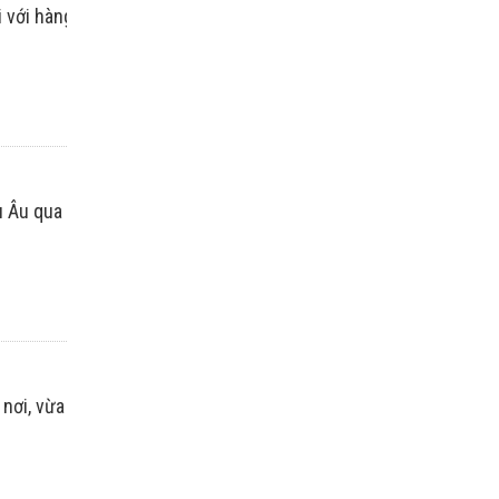
 với hàng trăm xác ướp bí ẩn.
 Âu qua chùm ảnh được chụp bởi nhiếp ảnh gia Valerio Vincen
nơi, vừa có thể check in sống ảo thỏa thích nhé!