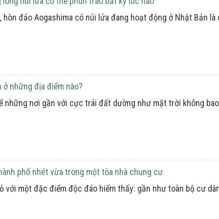
lòng núi lửa có thể phun trào bất kỳ lúc nào
n, hòn đảo Aogashima có núi lửa đang hoạt động ở Nhật Bản là
n ở những địa điểm nào?
 thể những nơi gần với cực trái đất dường như mặt trời không b
 thành phố nhét vừa trong một tòa nhà chung cư
nhỏ với một đặc điểm độc đáo hiếm thấy: gần như toàn bộ cư d