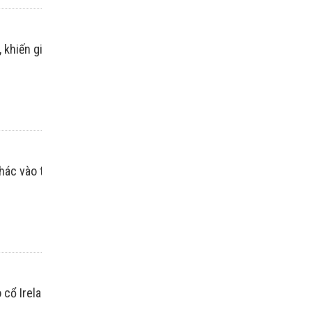
khiến giới khoa học bối rối suốt nhiều năm.
 khác vào thời điểm mà Homo sapiens mới
cổ Ireland đã phát hiện