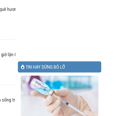
 quê hương. Nó có thể phun trào bất cứ lúc nào, nhưng người 
ao giờ lặn Canada Thụy Điển hay Na Uy là những điểm đến như th
TIN HAY DỪNG BỎ LỠ
ân sống trong cùng một tòa nhà chung cư 14 tầng.