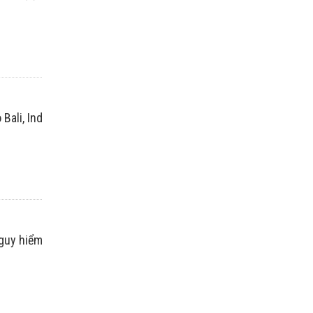
 Bali, Indonesia đã đặt các thi thể vào lồng tre, phơi dưới nắn
nguy hiểm vào đúng thời điểm loài ma mút bắt đầu biến mất.