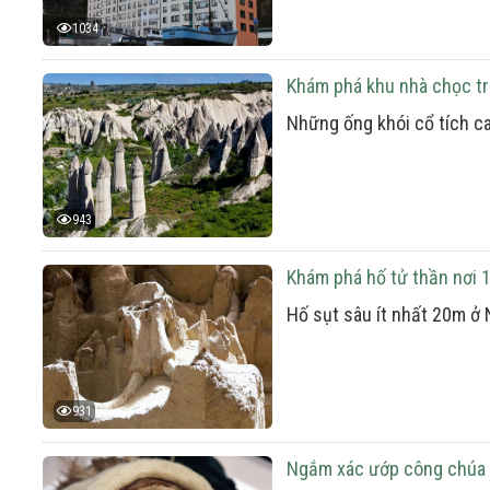
1034
Khám phá khu nhà chọc trời
Những ống khói cổ tích ca
943
Khám phá hố tử thần nơi 
Hố sụt sâu ít nhất 20m ở
931
Ngắm xác ướp công chúa m