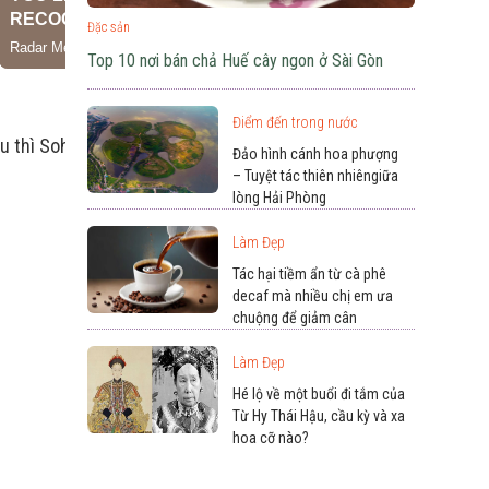
Đặc sản
Top 10 nơi bán chả Huế cây ngon ở Sài Gòn
Điểm đến trong nước
u thì Soho Coffee Đường Hạ Long sẽ là quán
Đảo hình cánh hoa phượng
– Tuyệt tác thiên nhiêngiữa
lòng Hải Phòng
Làm Đẹp
Tác hại tiềm ẩn từ cà phê
decaf mà nhiều chị em ưa
chuộng để giảm cân
Làm Đẹp
Hé lộ về một buổi đi tắm của
Từ Hy Thái Hậu, cầu kỳ và xa
hoa cỡ nào?