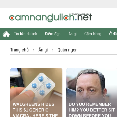
Tin tức du lich
Điểm đẹp
Ăn gì
Cẩm Nang
Ở đâ
Trang chủ
Ăn gì
Quán ngon