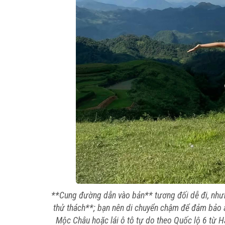
**Cung đường dẫn vào bản** tương đối dễ đi, như
thử thách**; bạn nên di chuyển chậm để đảm bảo 
Mộc Châu hoặc lái ô tô tự do theo Quốc lộ 6 từ 