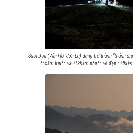
Suối Bon (Vân Hồ, Sơn La) đang trở thành "thánh địa
**cắm trại** và **khám phá** vẻ đẹp **thiên