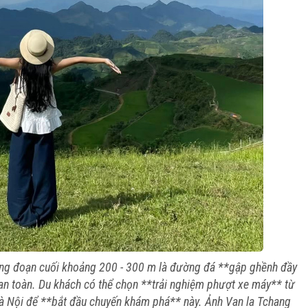
ng đoạn cuối khoảng 200 - 300 m là đường đá **gập ghềnh đầy
an toàn. Du khách có thể chọn **trải nghiệm phượt xe máy** từ
Hà Nội để **bắt đầu chuyến khám phá** này. Ảnh Van la Tchang