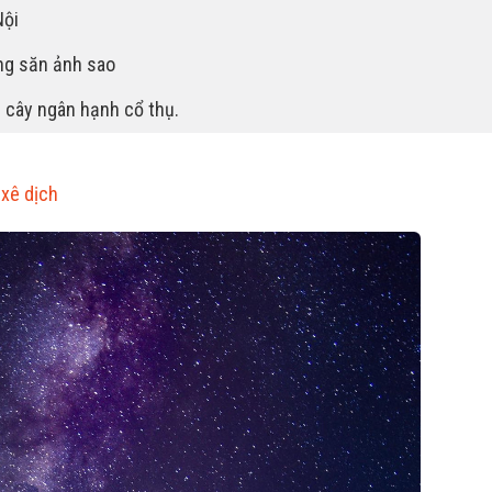
Nội
ing săn ảnh sao
 cây ngân hạnh cổ thụ.
xê dịch