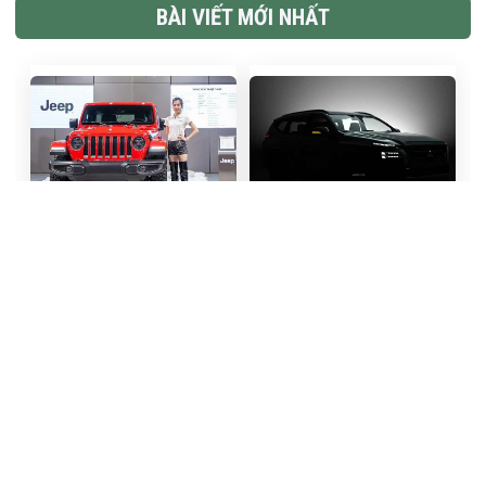
BÀI VIẾT MỚI NHẤT
425
463
Giá ôtô Jeep sẽ giảm
Mitsubishi 'nhá hàng'
mạnh nếu được lắp ráp tại
Pajero Sport 2026, thiết
Việt Nam
kế đậm chất Xforce
490
501