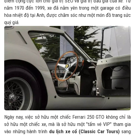
điểm cộng cực lớn cho giá trị SEO và giá trị đấu giá của xe. Từ
năm 1970 đến 1999, xe đã nằm yên trong một garage có điều
hòa nhiệt độ tại Anh, được chăm sóc như một món đồ trang sức
quý giá.
Ngày nay, việc sở hữu một chiếc Ferrari 250 GTO không chỉ là
sở hữu một chiếc xe, mà là sở hữu một "tấm vé VIP" tham gia
vào những hành trình
du lịch xe cổ (Classic Car Tours)
sang