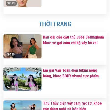
1198
THỜI TRANG
Bạn gái của cầu thủ Jude Bellingham
khoe vẻ gợi cảm với bộ váy hở vai
580
Em gái Văn Toàn diện bikini nóng
bỏng, khoe BODY visual cực phẩm
720
Thu Thủy diện váy cam rực rỡ, khoe
vóc dáng nuột nà bên biển