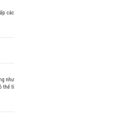
cấp các
ũng như
 thể tì