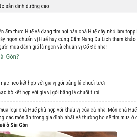
đặc sản dinh dưỡng cao
ến ẩm thực Huế và đang tìm nơi bán chả Huế cây nhỏ làm topp
này ngon chuẩn vị Huế hay cùng
Cẩm Nang Du Lich
tham khảo
ười mua đánh giá là ngon và chuẩn vị Cố Đô nha!
Sài Gòn?
à nạc heo kết hợp với gia vị gói bằng lá chuối tươi
ạc bò kết hợp với gia vị gói bằng lá chuối tươi
mua loại chả Huế phù hợp với khẩu vị của cả nhà. Món chả Huế
ong các món ăn trong gia đình nhất và thường họ sẽ tìm mua ở
Huế ở Sài Gòn