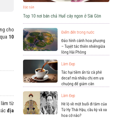
Đặc sản
Top 10 nơi bán chả Huế cây ngon ở Sài Gòn
ing cho
Điểm đến trong nước
 qua
10
Đảo hình cánh hoa phượng
– Tuyệt tác thiên nhiêngiữa
lòng Hải Phòng
Làm Đẹp
Tác hại tiềm ẩn từ cà phê
decaf mà nhiều chị em ưa
chuộng để giảm cân
Làm Đẹp
 làm từ
Hé lộ về một buổi đi tắm của
Từ Hy Thái Hậu, cầu kỳ và xa
 các
địa
hoa cỡ nào?