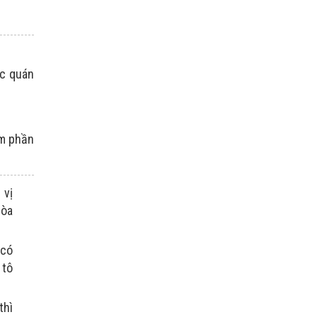
ác quán
êm phần
 vị
hòa
 có
 tô
thì