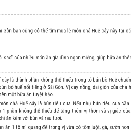
ài Gòn bạn cũng có thể tìm mua lẻ món chả Huế cây này tại c
gôi sao" của nhiều món ăn gia đình ngon miệng, giúp bữa ăn th
 cây là thành phần không thể thiếu trong tô bún bò Huế chuẩn
ún bò huế nổi tiếng ở Sài Gòn. Vị cay nồng, dai giòn của chả 
 nên một bữa ăn tuyệt hảo.
ón chả Huế cây là bún riêu cua. Nếu như bún riêu cua cần
 1 phần không thể thiếu để tăng thêm vị thơm và vị giác của
khi ăn kèm với bún và rau tươi.
n ăn 1 tô mì quang để trong vị vừa có tôm luột, gà, sườn non 