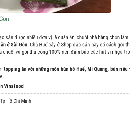
 Gòn
ặc sản được nhiều đơn vị là quán ăn, chuỗi nhà hàng chọn làm 
 ăn ở Sài Gòn
. Chả Huế cây ở Shop đặc sản này có cách gói t
á chuối và gói thủ công 100% nên đảm bảo các hạt vi nhựa tr
àm
topping ăn với những món bún bò Huế, Mì Quảng, bún riêu
v
e.
ản Vinafood
 Tp Hồ Chí Minh