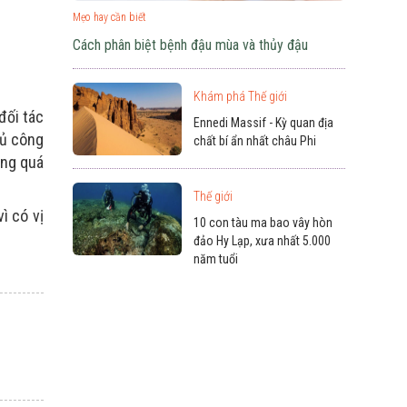
Mẹo hay cần biết
Cách phân biệt bệnh đậu mùa và thủy đậu
Khám phá Thế giới
đối tác
Ennedi Massif - Kỳ quan địa
hủ công
chất bí ẩn nhất châu Phi
ong quá
Thế giới
ì có vị
10 con tàu ma bao vây hòn
đảo Hy Lạp, xưa nhất 5.000
năm tuổi