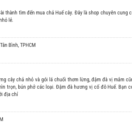
Sài thành tìm đến mua chả Huế cây. Đây là shop chuyên cung 
nhỏ lẻ.
 Tân Bình, TPHCM
ừng cây chả nhỏ và gói lá chuối thơm lừng, đậm đà vị mắm c
mìn trọn, bún phở các loại. Đậm đà hương vị cố đô Huế. Bạn có
i địa chỉ
CM