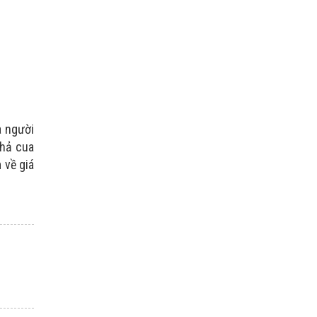
à người
chả cua
 về giá