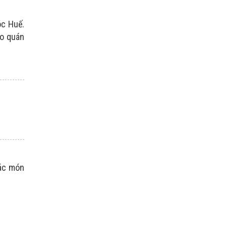
óc Huế.
ảo quán
các món