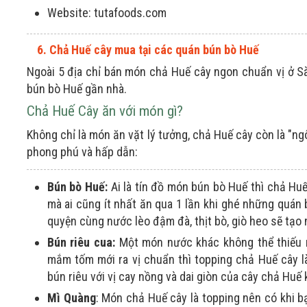
Website: tutafoods.com
6. Chả Huế cây mua tại các quán bún bò Huế
Ngoài 5 địa chỉ bán món chả Huế cây ngon chuẩn vị ở S
bún bò Huế gần nhà.
Chả Huế Cây ăn với món gì?
Không chỉ là món ăn vặt lý tưởng, chả Huế cây còn là "n
phong phú và hấp dẫn:
Bún bò Huế:
Ai là tín đồ món bún bò Huế thì chả Huế
mà ai cũng ít nhất ăn qua 1 lần khi ghé những quán b
quyện cùng nước lèo đậm đà, thịt bò, giò heo sẽ tạo
Bún riêu cua:
Một món nước khác không thể thiếu m
mắm tốm mới ra vị chuẩn thì topping chả Huế cây là
bún riêu với vị cay nồng và dai giòn của cây chả Huế 
Mì Quàng
: Món chả Huế cây là topping nên có khi bạ