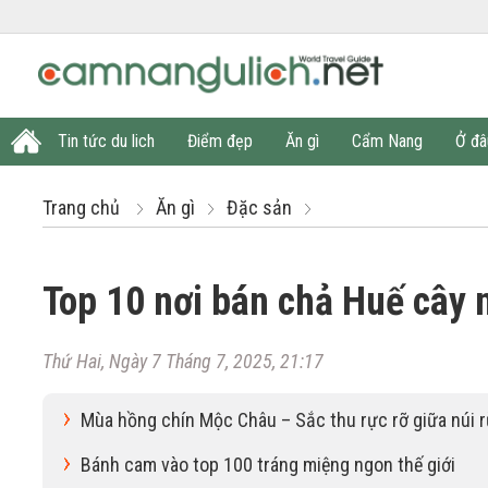
Tin tức du lich
Điểm đẹp
Ăn gì
Cẩm Nang
Ở đâ
Trang chủ
Ăn gì
Đặc sản
Top 10 nơi bán chả Huế cây 
Thứ Hai, Ngày 7 Tháng 7, 2025, 21:17
Mùa hồng chín Mộc Châu – Sắc thu rực rỡ giữa núi 
Bánh cam vào top 100 tráng miệng ngon thế giới