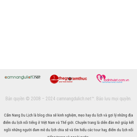
Bản quyền © 2008 – 2024 camnangdulich.net™. Bảo lưu mọi quyền.
Cẩm Nang Du Lịch là blog chia sẽ kinh nghiệm, mẹo hay du lịch và gợi lý những địa
điểm du lịch nổi tiếng ở Việt Nam và Thế giới. Chuyên trang là diễn đàn mở giúp kết
ngồi những người đam mê du lịch chia sẽ và tìm hiểu các tour hay, điểm du lịch nổi