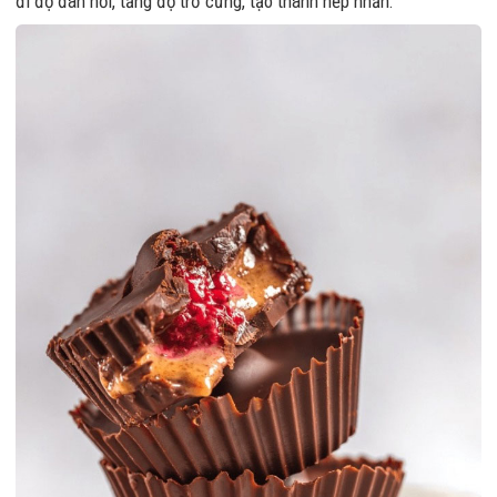
đi độ đàn hồi, tăng độ trơ cứng, tạo thành nếp nhăn.