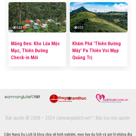
563
553
Măng Đen: Kho Lúa Mộc
Khám Phá 'Thiên Đường
Mạc, Thiên Đường
Mây' Pa Thiên Voi Mẹp
Check-in Mới
Quảng Trị
Bản quyền © 2008 – 2024 camnangdulich.net™. Bảo lưu mọi quyền.
Cẩm Nang Du Lịch là blog chia sẽ kinh nghiệm, mẹo hay du lịch và gợi lý những địa