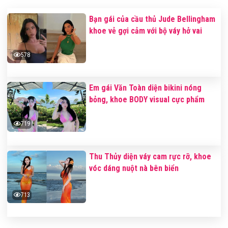
Bạn gái của cầu thủ Jude Bellingham
khoe vẻ gợi cảm với bộ váy hở vai
578
Em gái Văn Toàn diện bikini nóng
bỏng, khoe BODY visual cực phẩm
719
Thu Thủy diện váy cam rực rỡ, khoe
vóc dáng nuột nà bên biển
713