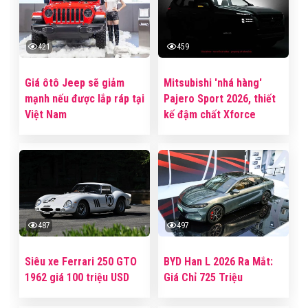
421
459
Giá ôtô Jeep sẽ giảm
Mitsubishi 'nhá hàng'
mạnh nếu được lắp ráp tại
Pajero Sport 2026, thiết
Việt Nam
kế đậm chất Xforce
487
497
Siêu xe Ferrari 250 GTO
BYD Han L 2026 Ra Mắt:
1962 giá 100 triệu USD
Giá Chỉ 725 Triệu