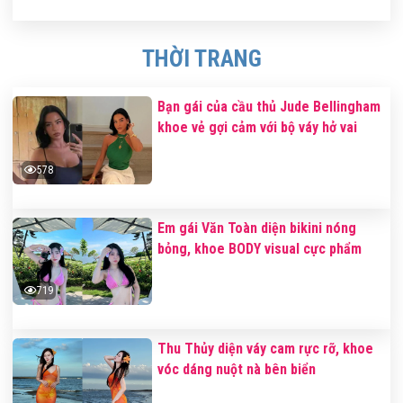
THỜI TRANG
Bạn gái của cầu thủ Jude Bellingham
khoe vẻ gợi cảm với bộ váy hở vai
578
Em gái Văn Toàn diện bikini nóng
bỏng, khoe BODY visual cực phẩm
719
Thu Thủy diện váy cam rực rỡ, khoe
vóc dáng nuột nà bên biển