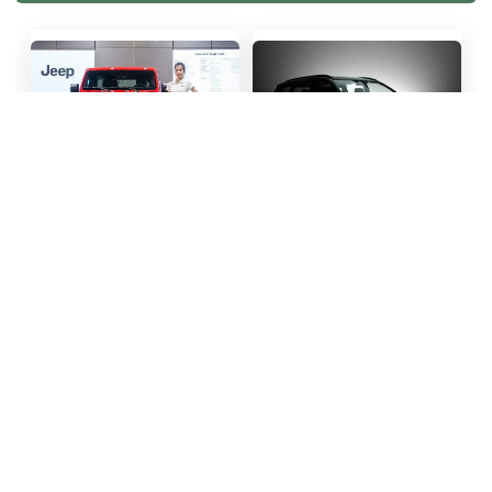
424
461
Giá ôtô Jeep sẽ giảm
Mitsubishi 'nhá hàng'
mạnh nếu được lắp ráp tại
Pajero Sport 2026, thiết
Việt Nam
kế đậm chất Xforce
488
499