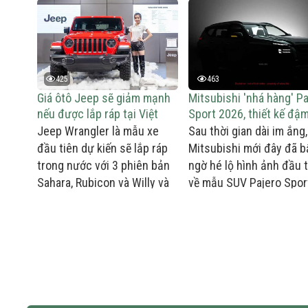
425
463
Giá ôtô Jeep sẽ giảm mạnh
Mitsubishi 'nhá hàng' Pa
nếu được lắp ráp tại Việt
Sport 2026, thiết kế đậ
Nam
chất Xforce
Jeep Wrangler là mẫu xe
Sau thời gian dài im ắng,
đầu tiên dự kiến sẽ lắp ráp
Mitsubishi mới đây đã b
trong nước với 3 phiên bản
ngờ hé lộ hình ảnh đầu 
Sahara, Rubicon và Willy và
về mẫu SUV Pajero Spor
giá bán rẻ hơn nhiều so với
thế hệ mới. Xe được phá
xe nhập khẩu từ Mỹ.
triển dựa trên nền tảng
Triton.