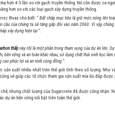
 nhẹ hơn 4-5 lần so với gạch truyền thống. Nó còn được ca ngợi 
chăng hơn so với các loại gạch xây dựng truyền thống.
rrez Rivas cho biết: “
Bất chấp mục tiêu là giữ mức nóng lên toà
oàn cầu của chúng ta sẽ tăng gấp đôi vào năm 2060. Vì vậy, chúng 
pháp xây dựng hiện tại
”.
carbon thấp
này chỉ là một phần trong tham vọng của dự án lớn. Dự
i, bền vững và an toàn khác nhau, sử dụng chất thải sinh học làm
ng cao phúc lợi và an ninh cộng đồng
”.
 sản xuất nhiều nhất trên thế giới tính theo số lượng. Như vậ
 cũng sẽ giúp các tổ chức tham gia sản xuất mía bù đắp được
g chế, nhưng chất lượng của Sugarcrete đã được công nhận. 
c dự án bền vững nổi bật trên toàn thế giới.