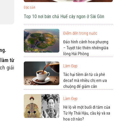
Đặc sản
Top 10 nơi bán chả Huế cây ngon ở Sài Gòn
Điểm đến trong nước
Đảo hình cánh hoa phượng
– Tuyệt tác thiên nhiêngiữa
ng.
lòng Hải Phòng
 làm từ
Làm Đẹp
ch giải
Tác hại tiềm ẩn từ cà phê
decaf mà nhiều chị em ưa
chuộng để giảm cân
Làm Đẹp
Hé lộ về một buổi đi tắm của
Từ Hy Thái Hậu, cầu kỳ và xa
hoa cỡ nào?