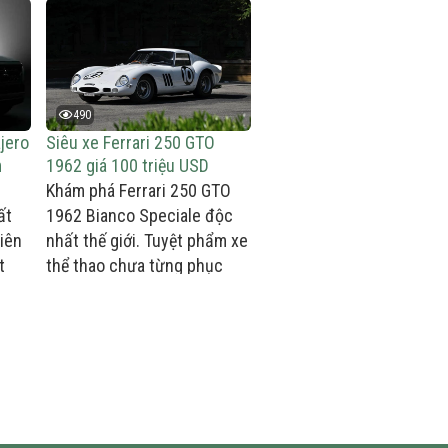
490
jero
Siêu xe Ferrari 250 GTO
m
1962 giá 100 triệu USD
Khám phá Ferrari 250 GTO
ất
1962 Bianco Speciale độc
tiên
nhất thế giới. Tuyệt phẩm xe
t
thể thao chưa từng phục
t
chế với lịch sử đua xe lừng
lẫy, biểu tượng cho sự kết
hợp giữa tốc độ và du lịch
thượng lưu.