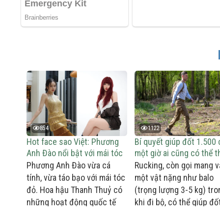
854
1122
Hot face sao Việt: Phương
Bí quyết giúp đốt 1.500 
Anh Đào nổi bật với mái tóc
một giờ ai cũng có thể t
đỏ
Phương Anh Đào vừa cá
Rucking, còn gọi mang v
tính, vừa táo bạo với mái tóc
một vật nặng như balo
đỏ. Hoa hậu Thanh Thuỷ có
(trọng lượng 3-5 kg) tro
những hoạt động quốc tế
khi đi bộ, có thể giúp đố
trong nhiệm kỳ.
cháy 1.500 calo một giờ.