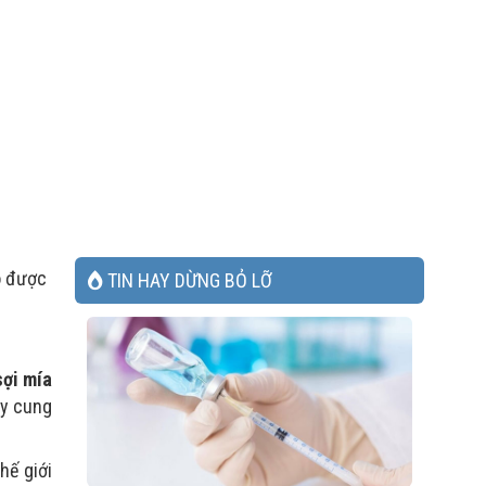
ó được
TIN HAY DỪNG BỎ LỠ
sợi mía
ày cung
hế giới