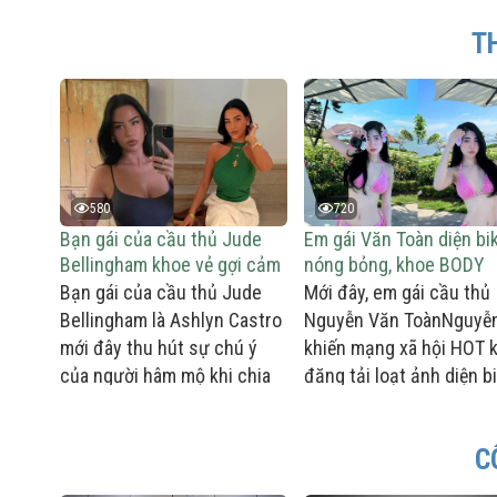
T
580
720
Bạn gái của cầu thủ Jude
Em gái Văn Toàn diện bik
Bellingham khoe vẻ gợi cảm
nóng bỏng, khoe BODY
với bộ váy hở vai
visual cực phẩm
Bạn gái của cầu thủ Jude
Mới đây, em gái cầu thủ
Bellingham là Ashlyn Castro
Nguyễn Văn ToànNguyễ
mới đây thu hút sự chú ý
khiến mạng xã hội HOT k
của người hâm mộ khi chia
đăng tải loạt ảnh diện bi
sẻ một bức ảnh mới trên
hồng tại một khu nghỉ
Instagram.
dưỡng ven biển.
C