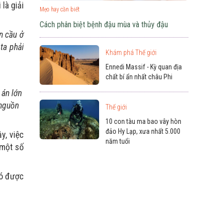
là giải
Mẹo hay cần biết
Cách phân biệt bệnh đậu mùa và thủy đậu
n cầu ở
ta phải
Khám phá Thế giới
Ennedi Massif - Kỳ quan địa
chất bí ẩn nhất châu Phi
 án lớn
 nguồn
Thế giới
10 con tàu ma bao vây hòn
đảo Hy Lạp, xưa nhất 5.000
y, việc
năm tuổi
 một số
Nó được