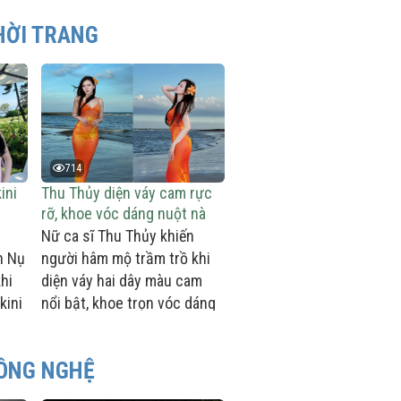
HỜI TRANG
714
ini
Thu Thủy diện váy cam rực
rỡ, khoe vóc dáng nuột nà
bên biển
Nữ ca sĩ Thu Thủy khiến
n Nụ
người hâm mộ trầm trồ khi
hi
diện váy hai dây màu cam
kini
nổi bật, khoe trọn vóc dáng
thon gọn, nuột nà bên bờ
biển lúc hoàng hôn.
ÔNG NGHỆ