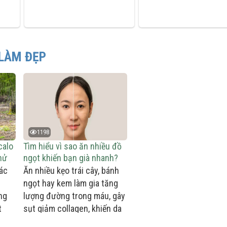
LÀM ĐẸP
1198
calo
Tìm hiểu vì sao ăn nhiều đồ
hử
ngọt khiến bạn già nhanh?
ác
Ăn nhiều kẹo trái cây, bánh
ngọt hay kem làm gia tăng
ng
lượng đường trong máu, gây
t
sụt giảm collagen, khiến da
lão hóa nhanh.